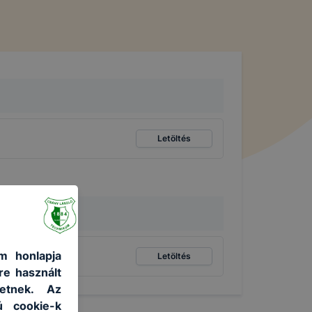
Letöltés
m honlapja
Letöltés
re használt
etnek. Az
ú cookie-k