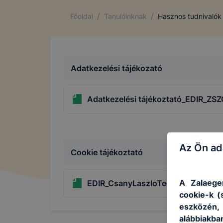
/
/
Főoldal
Tanulóinknak
Hasznos tudnivalók
Adatkezelési tájékozató
Adatkezelési tájékoztató_EDIR_ZS
Az Ön ad
Cookie tájékoztató
A Zalaege
EDIR_CsanyLaszloTechnikium_cooki
cookie-k (
eszközén
alábbiakb