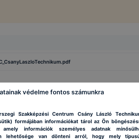
ZC_CsanyLaszloTechnikum.pdf
atainak védelme fontos számunkra
rszegi Szakképzési Centrum Csány László Techniku
e_tájékoztató.pdf
sütik) formájában információkat tárol az Ön böngészés
, amely információk személyes adatnak minősülh
an lehetősége van dönteni arról, hogy mely típus