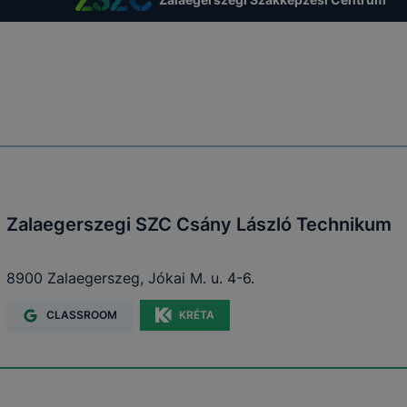
ű használatára, vagy a honlap a tervezettől eltérően 
ben.
Zalaegerszegi SZC Csány László Technikum
8900 Zalaegerszeg, Jókai M. u. 4-6.
CLASSROOM
KRÉTA