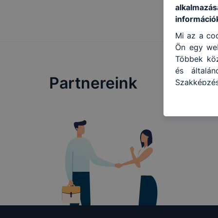
alkalmazás
információ
Mi az a coo
Ön egy web
Többek közö
és általá
Partnereink
Szakképzés
használja:
honlapot -
használja 
felhasznál
Hogyan ell
böngésző e
böngésző a
általában 
honlapunk 
tétele, a
előfordulh