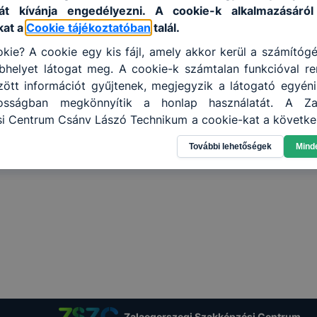
át kívánja engedélyezni. A cookie-k alkalmazásáról
kat a
Cookie tájékoztatóban
talál.
kie? A cookie egy kis fájl, amely akkor kerül a számítóg
helyet látogat meg. A cookie-k számtalan funkcióval re
tt információt gyűjtenek, megjegyzik a látogató egyéni b
nosságban megkönnyítik a honlap használatát. A Zal
i Centrum Csány Lászó Technikum a cookie-kat a követke
 információ gyűjtése azzal kapcsolatban, hogyan has
További lehetőségek
Mind
annak felmérésével, hogy a honlap melyik részeit láto
leginkább, így megtudhatjuk, hogyan biztosítsunk Önn
ói élményt, ha ismét meglátogatja oldalunkat, honlap f
enőrizheti és hogyan tudja kikapcsolni a cookie-kat? Mi
ngedélyezi a cookie-k beállításának a változtatását
lapértelmezettként automatikusan elfogadja a cookie-k
megváltoztathatók. Felhívjuk figyelmét, hogy mivel a coo
használhatóságának és folyamatainak megkönnyítése va
 cookie-k alkalmazásának megakadályozása vagy tör
at, hogy felhasználóink nem lesznek képesek honlapunk 
Zalaegerszegi Szakképzési Centrum