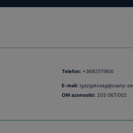
fog működni
Telefon:
+3692511800
E-mail:
igazgatosag@csany-ze
OM azonosító:
203 067/002