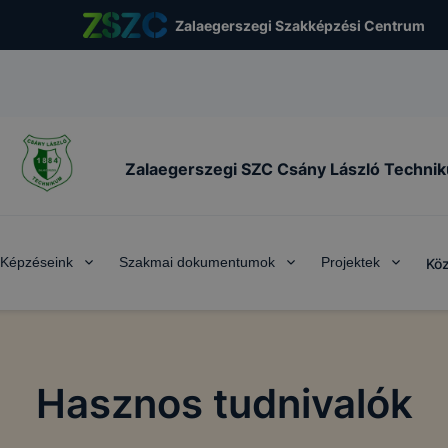
Zalaegerszegi Szakképzési Centrum
Zalaegerszegi SZC Csány László Techni
Képzéseink
Szakmai dokumentumok
Projektek
Köz
Hasznos tudnivalók