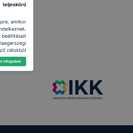
 teljeskörű
épre, amikor
ndelkeznek.
eállításait
aegerszegi
ző célokból
ználja Ön a
et elfogadom
gatja, vagy
ek még jobb
ejlesztése.
nden modern
. A legtöbb
at, de ezek
kie-k célja
gy lehetővé
lése által
funkcióinak