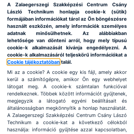
A Zalaegerszegi Szakképzési Centrum Csány
szükséges tudásbázist diákjaink számára.
László Technikum honlapja cookie-k (sütik)
formájában információkat tárol az Ön böngészésre
ZSZC_CSÁNY_Egészségfejlesztési_program_20
használt eszközén, amely információk személyes
22010_végleges_jóváhagyott.pdf
adatnak minősülhetnek. Az alábbiakban
Letöltés
lehetősége van dönteni arról, hogy mely típusú
cookie-k alkalmazását kívánja engedélyezni. A
ZSZC_CSÁNY_Nevelési_program_202210_végle
cookie-k alkalmazásáról teljeskörű információkat a
ges_jóváhagyott.pdf
Cookie tájékoztatóban
talál.
Letöltés
Mi az a cookie? A cookie egy kis fájl, amely akkor
ZSZC_CSÁNY_Oktatási_program_2026_02_06_j
kerül a számítógépre, amikor Ön egy webhelyet
óváhagyott.pdf
látogat meg. A cookie-k számtalan funkcióval
Letöltés
rendelkeznek. Többek között információt gyűjtenek,
megjegyzik a látogató egyéni beállításait és
általánosságban megkönnyítik a honlap használatát.
A Zalaegerszegi Szakképzési Centrum Csány Lászó
Technikum a cookie-kat a következő célokból
használja: információ gyűjtése azzal kapcsolatban,