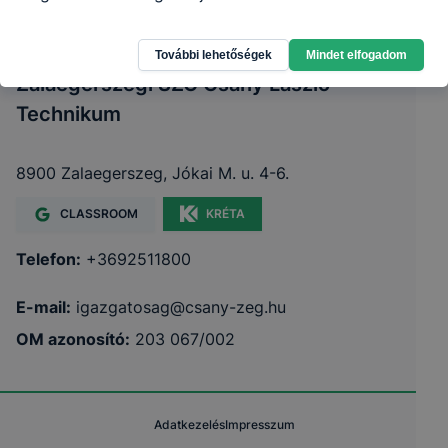
További lehetőségek
Mindet elfogadom
Zalaegerszegi SZC Csány László
Technikum
8900 Zalaegerszeg, Jókai M. u. 4-6.
CLASSROOM
KRÉTA
Telefon:
+3692511800
E-mail:
igazgatosag@csany-zeg.hu
OM azonosító:
203 067/002
Adatkezelés
Impresszum