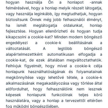
hogyan használja Ön a honlapot -annak
Partnereink
felmérésével, hogy a honlap melyik részeit látogatja,
vagy használja leginkább, így megtudhatjuk, hogyan
biztosítsunk Önnek még jobb felhasználói élményt,
ha ismét meglátogatja oldalunkat, honlap
fejlesztése. Hogyan ellenőrizheti és hogyan tudja
kikapcsolni a cookie-kat? Minden modern böngésző
engedélyezi a cookie-k beállításának a
változtatását. A legtöbb böngésző
alapértelmezettként automatikusan elfogadja a
cookie-kat, de ezek általában megváltoztathatók.
Felhívjuk figyelmét, hogy mivel a cookie-k célja
honlapunk használhatóságának és folyamatainak
megkönnyítése vagy lehetővé tétele, a cookie-k
alkalmazásának megakadályozása vagy törlése által
előfordulhat, hogy felhasználóink nem lesznek
képesek honlapunk funkcióinak teljes körű
használatára, vagy a honlap a tervezettől eltérően
fog működni böngészőjében.