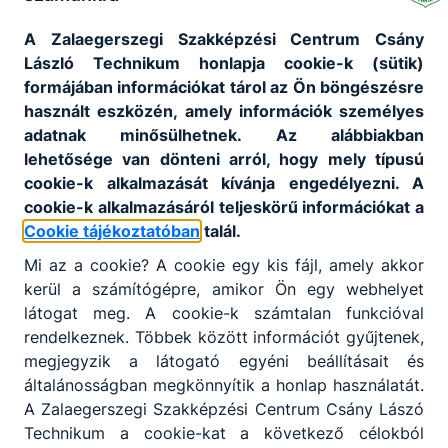
Gratulálunk Zsombornak és felkészítő tanárainak
ehhez a rendkívüli szakmai sikerhez, és további
A Zalaegerszegi Szakképzési Centrum Csány
eredményes munkát kívánunk számukra!💚
László Technikum honlapja cookie-k (sütik)
formájában információkat tárol az Ön böngészésre
GALÉRIA
használt eszközén, amely információk személyes
adatnak minősülhetnek. Az alábbiakban
OTIO 2026
lehetősége van dönteni arról, hogy mely típusú
cookie-k alkalmazását kívánja engedélyezni. A
cookie-k alkalmazásáról teljeskörű információkat a
Cookie tájékoztatóban
talál.
Mi az a cookie? A cookie egy kis fájl, amely akkor
kerül a számítógépre, amikor Ön egy webhelyet
látogat meg. A cookie-k számtalan funkcióval
rendelkeznek. Többek között információt gyűjtenek,
Megosztás
megjegyzik a látogató egyéni beállításait és
általánosságban megkönnyítik a honlap használatát.
A Zalaegerszegi Szakképzési Centrum Csány Lászó
Technikum a cookie-kat a következő célokból