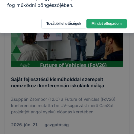
fog működni böngészőjében.
További lehetőségek
Mindet elfogadom
Saját fejlesztésű kisműholddal szerepelt
nemzetközi konferencián iskolánk diákja
Zsuppán Zsombor (12.C) a Future of Vehicles (FoV26)
konferencián mutatta be UV-sugárzást mérő CanSat
projektjét angol nyelvű előadás keretében
2026. jún. 21.
Igazgatóság