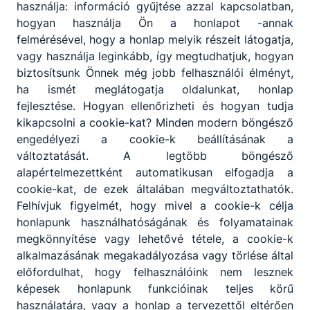
használja: információ gyűjtése azzal kapcsolatban,
KAPCSOLÓDÓ HÍREK
hogyan használja Ön a honlapot -annak
felmérésével, hogy a honlap melyik részeit látogatja,
vagy használja leginkább, így megtudhatjuk, hogyan
biztosítsunk Önnek még jobb felhasználói élményt,
ha ismét meglátogatja oldalunkat, honlap
fejlesztése. Hogyan ellenőrizheti és hogyan tudja
kikapcsolni a cookie-kat? Minden modern böngésző
engedélyezi a cookie-k beállításának a
változtatását. A legtöbb böngésző
alapértelmezettként automatikusan elfogadja a
cookie-kat, de ezek általában megváltoztathatók.
Felhívjuk figyelmét, hogy mivel a cookie-k célja
honlapunk használhatóságának és folyamatainak
Nyári ügyeleti napok 2026
megkönnyítése vagy lehetővé tétele, a cookie-k
alkalmazásának megakadályozása vagy törlése által
Ügyintézés a nyári szünetben
előfordulhat, hogy felhasználóink nem lesznek
képesek honlapunk funkcióinak teljes körű
2026. júl. 2.
Igazgatóság
használatára, vagy a honlap a tervezettől eltérően