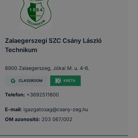
Zalaegerszegi SZC Csány László
Technikum
8900 Zalaegerszeg, Jókai M. u. 4-6.
CLASSROOM
KRÉTA
Telefon:
+3692511800
E-mail:
igazgatosag@csany-zeg.hu
OM azonosító:
203 067/002