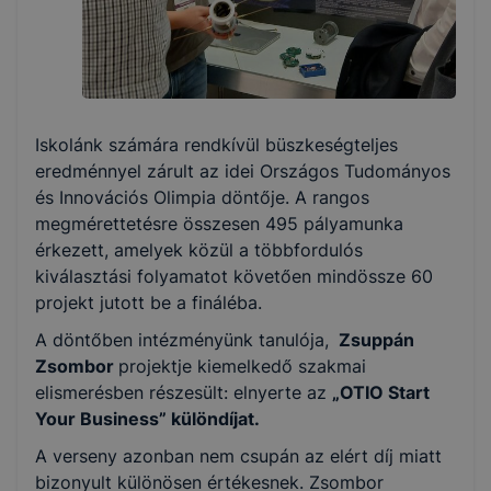
Iskolánk számára rendkívül büszkeségteljes
eredménnyel zárult az idei Országos Tudományos
és Innovációs Olimpia döntője. A rangos
megmérettetésre összesen 495 pályamunka
érkezett, amelyek közül a többfordulós
kiválasztási folyamatot követően mindössze 60
projekt jutott be a fináléba.
A döntőben intézményünk tanulója,
Zsuppán
Zsombor
projektje kiemelkedő szakmai
elismerésben részesült: elnyerte az
„OTIO Start
Your Business” különdíjat.
A verseny azonban nem csupán az elért díj miatt
bizonyult különösen értékesnek. Zsombor