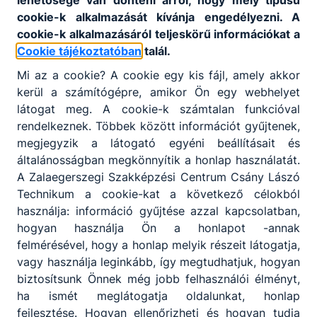
cookie-k alkalmazását kívánja engedélyezni. A
cookie-k alkalmazásáról teljeskörű információkat a
Cookie tájékoztatóban
talál.
Mi az a cookie? A cookie egy kis fájl, amely akkor
kerül a számítógépre, amikor Ön egy webhelyet
látogat meg. A cookie-k számtalan funkcióval
rendelkeznek. Többek között információt gyűjtenek,
megjegyzik a látogató egyéni beállításait és
általánosságban megkönnyítik a honlap használatát.
A Zalaegerszegi Szakképzési Centrum Csány Lászó
Technikum a cookie-kat a következő célokból
használja: információ gyűjtése azzal kapcsolatban,
hogyan használja Ön a honlapot -annak
felmérésével, hogy a honlap melyik részeit látogatja,
vagy használja leginkább, így megtudhatjuk, hogyan
biztosítsunk Önnek még jobb felhasználói élményt,
ha ismét meglátogatja oldalunkat, honlap
fejlesztése. Hogyan ellenőrizheti és hogyan tudja