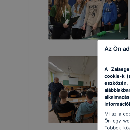
Az Ön ad
A Zalaege
cookie-k (
eszközén
alábbiakb
alkalmazás
információ
Mi az a coo
Ön egy web
Többek közö