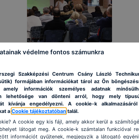
atainak védelme fontos számunkra
rszegi Szakképzési Centrum Csány László Techniku
sütik) formájában információkat tárol az Ön böngészés
, amely információk személyes adatnak minősülh
an lehetősége van dönteni arról, hogy mely típus
át kívánja engedélyezni. A cookie-k alkalmazásáról
kat a
Cookie tájékoztatóban
talál.
kie? A cookie egy kis fájl, amely akkor kerül a számítóg
helyet látogat meg. A cookie-k számtalan funkcióval re
tt információt gyűjtenek, megjegyzik a látogató egyéni b