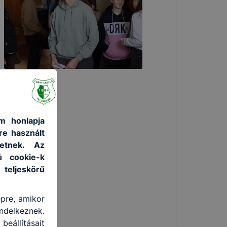
m honlapja
re használt
etnek. Az
ú cookie-k
 teljeskörű
épre, amikor
ndelkeznek.
eállításait