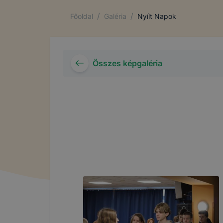
/
/
Főoldal
Galéria
Nyílt Napok
Összes képgaléria