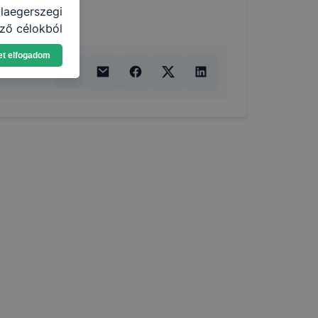
aegerszegi
ző célokból
ználja Ön a
et elfogadom
gatja, vagy
ek még jobb
ejlesztése.
nden modern
. A legtöbb
at, de ezek
kie-k célja
gy lehetővé
lése által
funkcióinak
fog működni