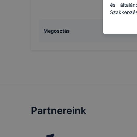
és általá
Szakképzés
használja:
honlapot -
Megosztás
használja 
felhasznál
Hogyan ell
böngésző e
böngésző a
általában 
honlapunk 
tétele, a
előfordulh
teljes kör
böngészőjé
Partnereink