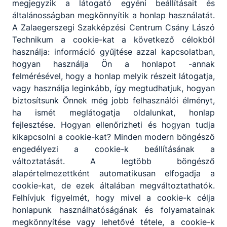
megjegyzik a látogató egyéni beállításait és
általánosságban megkönnyítik a honlap használatát.
A Zalaegerszegi Szakképzési Centrum Csány Lászó
Technikum a cookie-kat a következő célokból
használja: információ gyűjtése azzal kapcsolatban,
hogyan használja Ön a honlapot -annak
felmérésével, hogy a honlap melyik részeit látogatja,
vagy használja leginkább, így megtudhatjuk, hogyan
biztosítsunk Önnek még jobb felhasználói élményt,
ha ismét meglátogatja oldalunkat, honlap
fejlesztése. Hogyan ellenőrizheti és hogyan tudja
kikapcsolni a cookie-kat? Minden modern böngésző
engedélyezi a cookie-k beállításának a
változtatását. A legtöbb böngésző
alapértelmezettként automatikusan elfogadja a
cookie-kat, de ezek általában megváltoztathatók.
Felhívjuk figyelmét, hogy mivel a cookie-k célja
honlapunk használhatóságának és folyamatainak
megkönnyítése vagy lehetővé tétele, a cookie-k