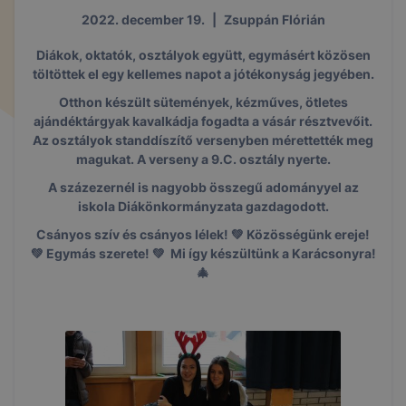
2022. december 19.
|
Zsuppán Flórián
Diákok, oktatók, osztályok együtt, egymásért közösen
töltöttek el egy kellemes napot a jótékonyság jegyében.
Otthon készült sütemények, kézműves, ötletes
ajándéktárgyak kavalkádja fogadta a vásár résztvevőit.
Az osztályok standdíszítő versenyben mérettették meg
magukat. A verseny a 9.C. osztály nyerte.
A százezernél is nagyobb összegű adományyel az
iskola Diákönkormányzata gazdagodott.
Csányos szív és csányos lélek! 💚 Közösségünk ereje!
💚 Egymás szerete! 💚 Mi így készültünk a Karácsonyra!
🎄