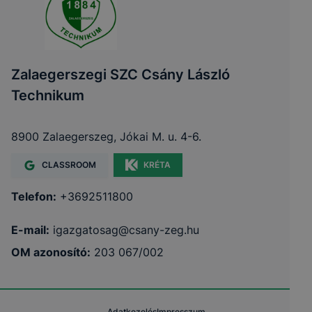
Zalaegerszegi SZC Csány László
Technikum
8900 Zalaegerszeg, Jókai M. u. 4-6.
CLASSROOM
KRÉTA
Telefon:
+3692511800
E-mail:
igazgatosag@csany-zeg.hu
OM azonosító:
203 067/002
Adatkezelés
Impresszum