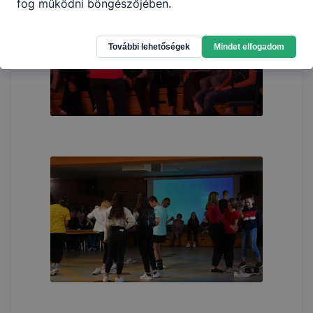
fog működni böngészőjében.
További lehetőségek
Mindet elfogadom