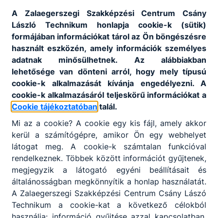
A Zalaegerszegi Szakképzési Centrum Csány
László Technikum honlapja cookie-k (sütik)
formájában információkat tárol az Ön böngészésre
használt eszközén, amely információk személyes
adatnak minősülhetnek. Az alábbiakban
lehetősége van dönteni arról, hogy mely típusú
cookie-k alkalmazását kívánja engedélyezni. A
cookie-k alkalmazásáról teljeskörű információkat a
Cookie tájékoztatóban
talál.
Mi az a cookie? A cookie egy kis fájl, amely akkor
kerül a számítógépre, amikor Ön egy webhelyet
látogat meg. A cookie-k számtalan funkcióval
rendelkeznek. Többek között információt gyűjtenek,
megjegyzik a látogató egyéni beállításait és
általánosságban megkönnyítik a honlap használatát.
A Zalaegerszegi Szakképzési Centrum Csány Lászó
Technikum a cookie-kat a következő célokból
használja: információ gyűjtése azzal kapcsolatban,