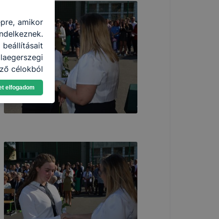
épre, amikor
ndelkeznek.
eállításait
aegerszegi
ző célokból
ználja Ön a
et elfogadom
gatja, vagy
ek még jobb
ejlesztése.
nden modern
. A legtöbb
at, de ezek
kie-k célja
gy lehetővé
lése által
funkcióinak
fog működni