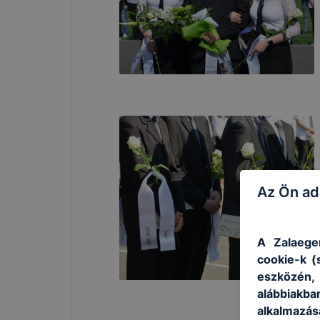
Az Ön ad
A Zalaege
cookie-k (
eszközén
alábbiakb
alkalmazás