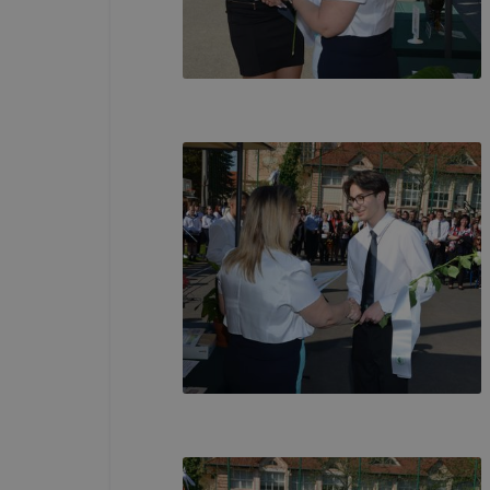
böngészőjé