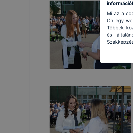
információ
Mi az a coo
Ön egy web
Többek közö
és általá
Szakképzés
használja:
honlapot -
használja 
felhasznál
Hogyan ell
böngésző e
böngésző a
általában 
honlapunk 
tétele, a
előfordulh
teljes kör