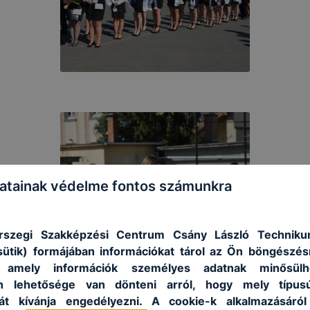
atainak védelme fontos számunkra
rszegi Szakképzési Centrum Csány László Techniku
sütik) formájában információkat tárol az Ön böngészés
, amely információk személyes adatnak minősülh
an lehetősége van dönteni arról, hogy mely típus
át kívánja engedélyezni. A cookie-k alkalmazásáról