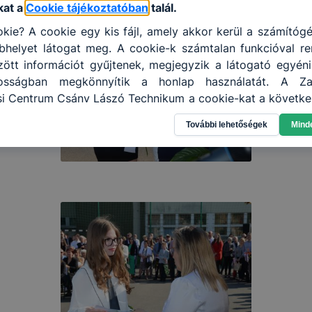
kat a
Cookie tájékoztatóban
talál.
kie? A cookie egy kis fájl, amely akkor kerül a számítóg
helyet látogat meg. A cookie-k számtalan funkcióval re
tt információt gyűjtenek, megjegyzik a látogató egyéni b
nosságban megkönnyítik a honlap használatát. A Zal
i Centrum Csány Lászó Technikum a cookie-kat a követke
 információ gyűjtése azzal kapcsolatban, hogyan has
További lehetőségek
Mind
annak felmérésével, hogy a honlap melyik részeit láto
leginkább, így megtudhatjuk, hogyan biztosítsunk Önn
ói élményt, ha ismét meglátogatja oldalunkat, honlap f
enőrizheti és hogyan tudja kikapcsolni a cookie-kat? Mi
ngedélyezi a cookie-k beállításának a változtatását
lapértelmezettként automatikusan elfogadja a cookie-k
megváltoztathatók. Felhívjuk figyelmét, hogy mivel a coo
használhatóságának és folyamatainak megkönnyítése va
 cookie-k alkalmazásának megakadályozása vagy tör
at, hogy felhasználóink nem lesznek képesek honlapunk 
ű használatára, vagy a honlap a tervezettől eltérően 