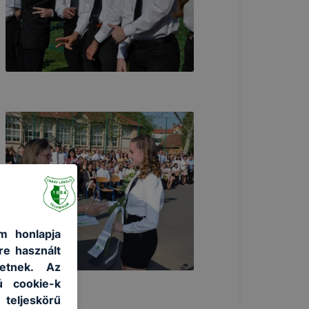
m honlapja
re használt
etnek. Az
ú cookie-k
 teljeskörű